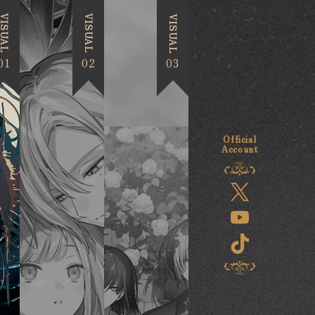
ISUAL
VISUAL
VISUAL
01
02
03
Official
Account
Official
Account