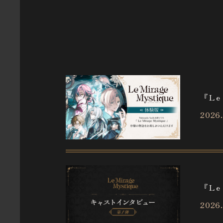
TOP
NEWS
『Le
2026.
WORLD
About
CHARAC
『Le
SYSTEM
2026.