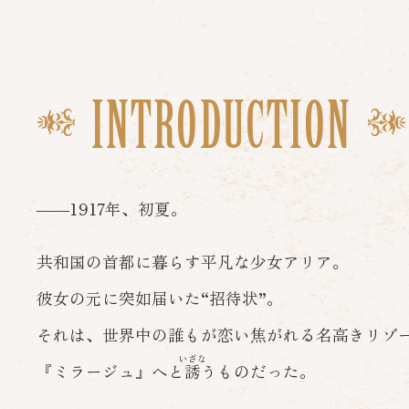
INTRODUCTION
――1917年、初夏。
共和国の首都に暮らす平凡な少女アリア。
彼女の元に突如届いた“招待状”。
それは、世界中の誰もが恋い焦がれる
名高きリゾ
『ミラージュ』へと
誘
うものだった。