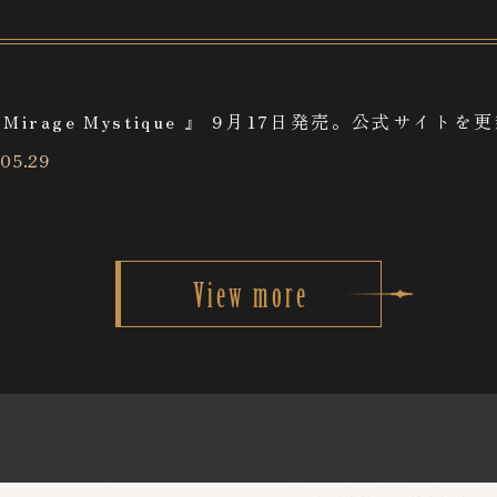
製品情報
限定版
ダウンロード版
店舗別特典
楽曲情報
 Mirage Mystique 』 9月17日発売。公式サイト
05.29
Event illust
Movie
Short story
Column
View more