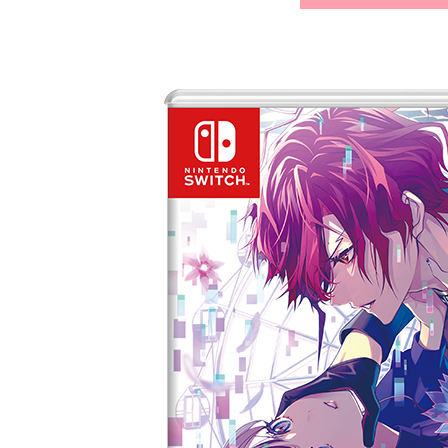
World
L
Keyword
G
Character
S