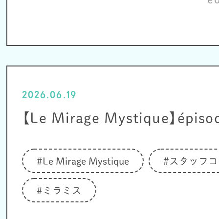
2026.06.19
【Le Mirage Mystique】épiso
#Le Mirage Mystique
#スタッフコ
#ミラミス