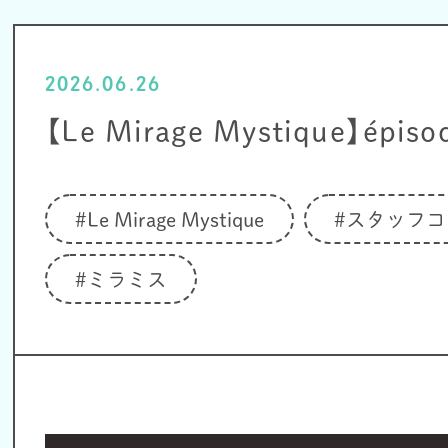
2026.06.26
【Le Mirage Mystique】épiso
#Le Mirage Mystique
#スタッフコ
#ミラミス