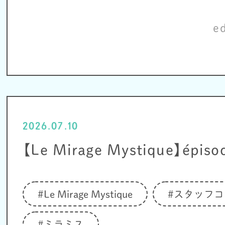
e
2026.07.10
【Le Mirage Mystique】épiso
#Le Mirage Mystique
#スタッフコ
#ミラミス