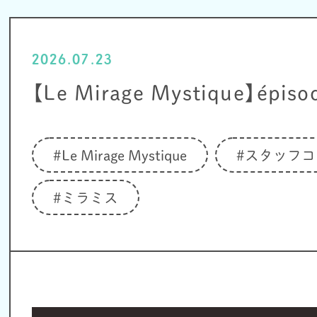
2026.07.23
【Le Mirage Mystique】épiso
#Le Mirage Mystique
#スタッフコ
#ミラミス