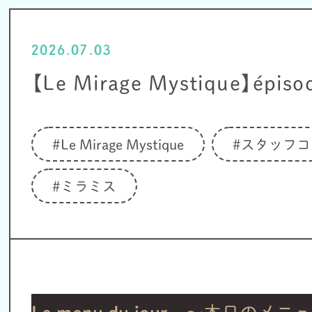
2026.07.03
【Le Mirage Mystique】épiso
#Le Mirage Mystique
#スタッフコ
#ミラミス