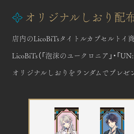
オリジナルしおり配
店内のLicoBiTsタイトルカプセルト
LicoBiTs（「泡沫のユークロニア」・「UN:
オリジナルしおりをランダムでプレゼン