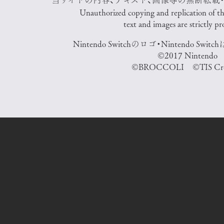
Unauthorized copying and replication of the 
text and images are strictly pr
Nintendo Switchのロゴ・Nintendo S
©2017 Nintendo
©BROCCOLI ©TIS Cre