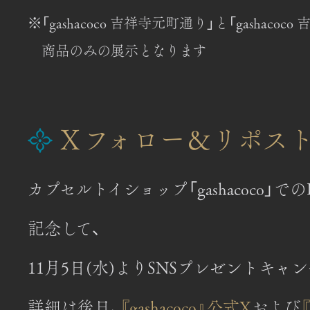
「gashacoco 吉祥寺元町通り」と「gashaco
商品のみの展示となります
Ｘフォロー＆リポス
カプセルトイショップ「gashacoco」で
記念して、
11月5日(水)よりSNSプレゼントキ
詳細は後日、
『gashacoco』公式X
および
『