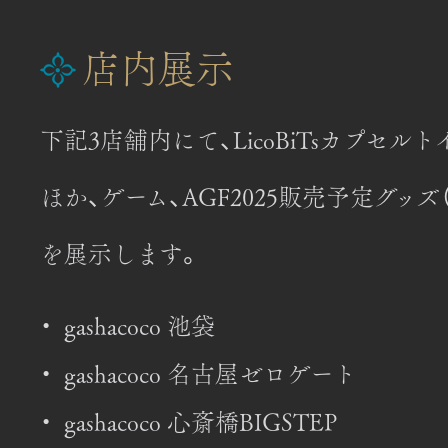
店内展示
下記3店舗内にて、LicoBiTsカプセ
ほか、ゲーム、AGF2025販売予定グッズ（g
を展示します。
gashacoco 池袋
gashacoco 名古屋ゼロゲート
gashacoco 心斎橋BIGSTEP