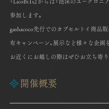
『LicoBiTs』からは『泡沫のユークロニア
参加します。
gashacoco先行でのカプセルトイ商
布キャンペーン、展示など様々な企画
お近くにお越しの際はぜひお立ち寄り
開催概要