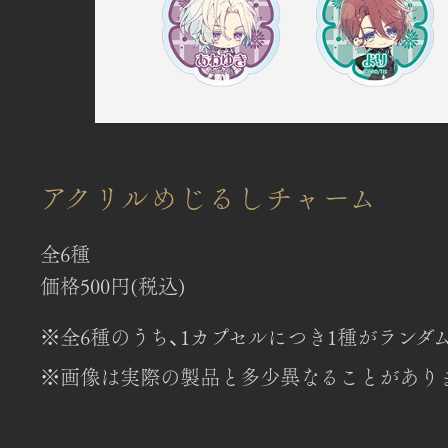
アクリルめじるしチャーム
全6種
価格500円(税込)
全6種のうち、1カプセルにつき1種がランダ
画像は実際の製品と多少異なることがあり