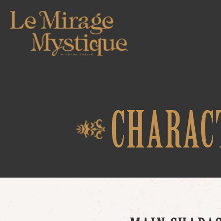
TOP
CHARAC
NEWS
WORLD
About
Story
Keyword