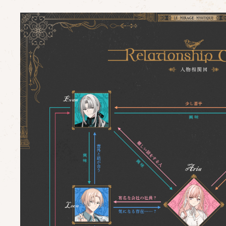
Event illust
Movie
Short
SPECIAL
Official
Account