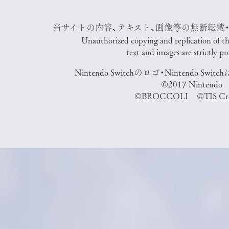
当サイトの内容、テキスト、画像等の無断転載
Unauthorized copying and replication of the 
text and images are strictly pr
Nintendo Switchのロゴ・Nintendo S
©2017 Nintendo
©BROCCOLI ©TIS Cre