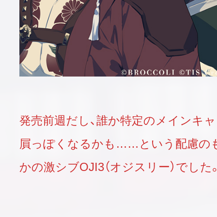
発売前週だし、誰か特定のメインキ
屓っぽくなるかも……という配慮の
かの
激シブOJI3（オジスリー）
でした