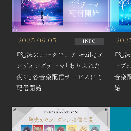
INFO
2025.09.05
202
『泡沫のユークロニア -trail-』エ
『泡沫
ンディングテーマ「ありふれた
ープニ
夜に」各音楽配信サービスにて
音楽
配信開始
始