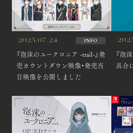
INFO
202
2025.07.24
『泡沫
『泡沫のユークロニア -trail-』発
具合
売カウントダウン映像・発売当
日映像を公開しました