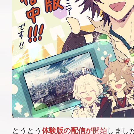
とうとう
体験版の配信
が
開始
しました