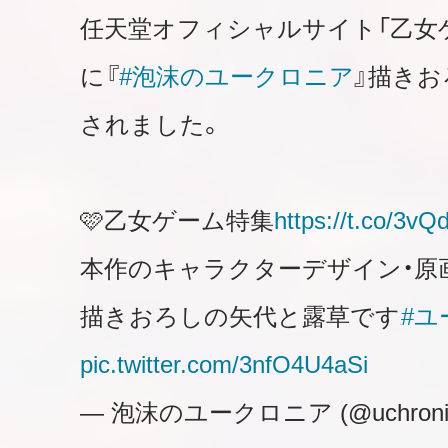
任天堂オフィシャルサイト「乙女
に『
#泡沫のユークロニア
』描き
されました。
🩷乙女ゲーム特集
https://t.co/3
本作のキャラクターデザイン・原画を
描きおろしの矢代と露草です
#ユ
pic.twitter.com/3nfO4U4aSi
— 泡沫のユークロニア (@uchronia